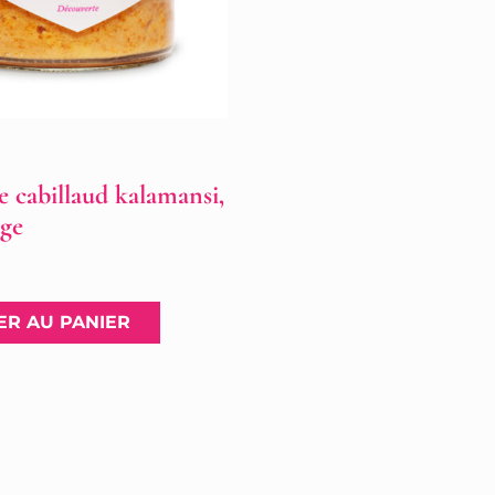
e cabillaud kalamansi,
uge
ER AU PANIER