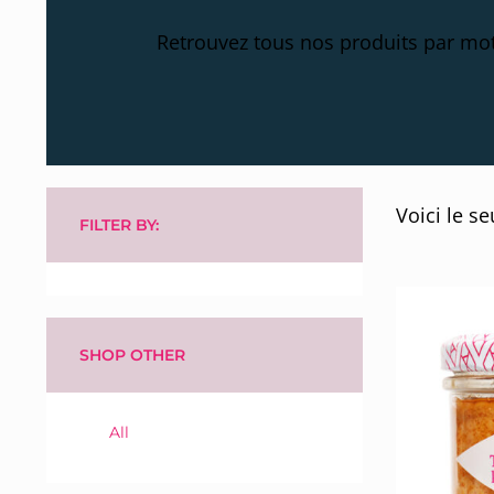
Retrouvez tous nos produits par mot
Voici le se
FILTER BY:
SHOP OTHER
All