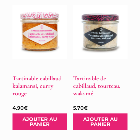
Tartinable cabillaud
Tartinable de
kalamansi, curry
cabillaud, tourteau,
rouge
wakamé
4.90
€
5.70
€
AJOUTER AU
AJOUTER AU
PANIER
PANIER