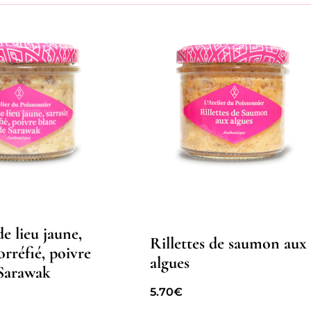
de lieu jaune,
Rillettes de saumon aux
orréfié, poivre
algues
 Sarawak
5.70
€