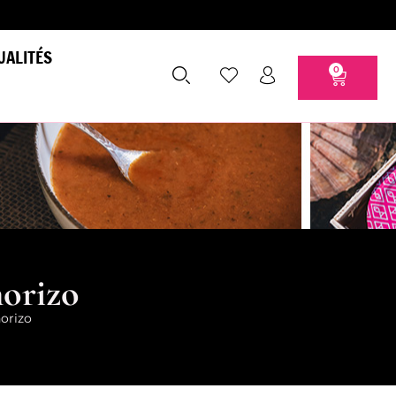
UALITÉS
0
horizo
horizo